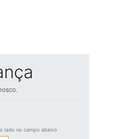
ança
nosco.
ao lado no campo abaixo