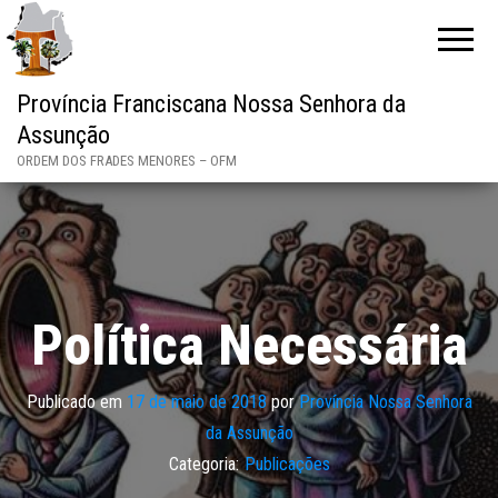
Província Franciscana Nossa Senhora da
Assunção
ORDEM DOS FRADES MENORES – OFM
Política Necessária
Publicado em
17 de maio de 2018
por
Província Nossa Senhora
da Assunção
Categoria:
Publicações