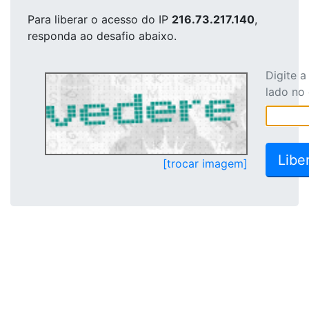
Para liberar o acesso
do IP
216.73.217.140
,
responda ao desafio abaixo.
Digite 
lado no
[trocar imagem]