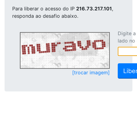
Para liberar o acesso
do IP
216.73.217.101
,
responda ao desafio abaixo.
Digite 
lado no
[trocar imagem]