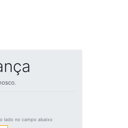
ança
nosco.
ao lado no campo abaixo