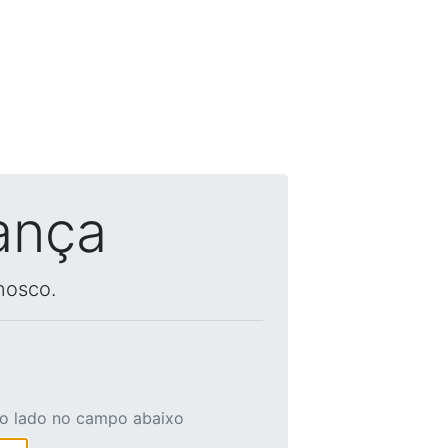
ança
nosco.
ao lado no campo abaixo