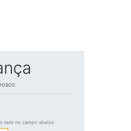
ança
nosco.
ao lado no campo abaixo